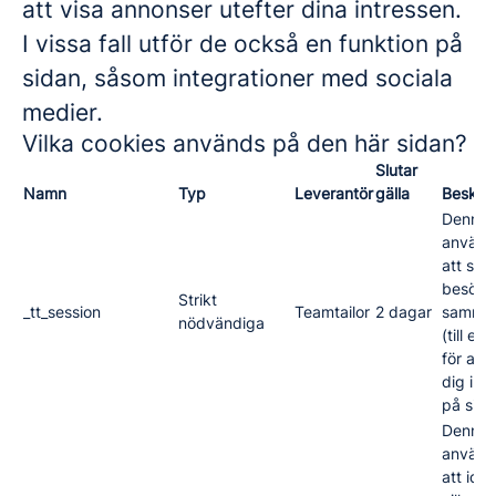
att visa annonser utefter dina intressen.
I vissa fall utför de också en funktion på
sidan, såsom integrationer med sociala
medier.
Vilka cookies används på den här sidan?
Slutar
Namn
Typ
Leverantör
gälla
Beskriv
Denna 
använd
att spa
besöka
Strikt
_tt_session
Teamtailor
2 dagar
samma
nödvändiga
(till ex
för att 
dig inl
på sida
Denna 
använd
att iden