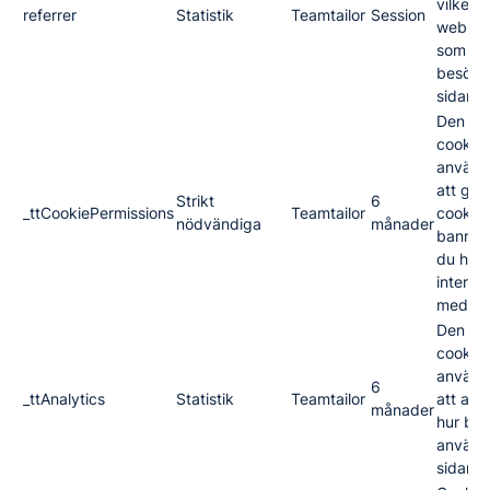
vilken
referrer
Statistik
Teamtailor
Session
webblä
som le
besökar
sidan.
Den hä
cookie
använd
att gö
Strikt
6
_ttCookiePermissions
Teamtailor
cookie-
nödvändiga
månader
banner
du har
interag
med de
Den hä
cookie
använd
6
_ttAnalytics
Statistik
Teamtailor
att ana
månader
hur be
använd
sidan.