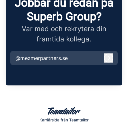
Jobbar du redan på
Superb Group?
Var med och rekrytera din
framtida kollega.
@mezmerpartners.se
Logga i
Karriärsida
från Teamtailor